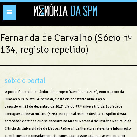
Toggle
navigation
Fernanda de Carvalho (Sócio nº
134, registo repetido)
sobre o portal
O portal foi criado no âmbito do projeto ‘Memória da SPM’, com o apoio da
Fundação Calouste Gulbenkian, e está em constante atualização.
Lançado em 12 de dezembro de 2017, dia do 77.º aniversário da Sociedade
Portuguesa de Matemática (SPM), este portal reúne e divulga o espólio desta
sociedade científica que se encontra no Museu Nacional de História Natural e da
Ciência da Universidade de Lisboa. Reúne ainda literatura relevante e informação
complementar, nomeadamente documentação associada que se encontra em