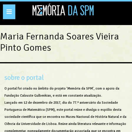
Toggle
navigation
Maria Fernanda Soares Vieira
Pinto Gomes
sobre o portal
O portal foi criado no âmbito do projeto ‘Memória da SPM’, com o apoio da
Fundação Calouste Gulbenkian, e está em constante atualização.
Lançado em 12 de dezembro de 2017, dia do 77.º aniversário da Sociedade
Portuguesa de Matemática (SPM), este portal reúne e divulga o espólio desta
sociedade científica que se encontra no Museu Nacional de História Natural e da
Ciência da Universidade de Lisboa. Reúne ainda literatura relevante e informação
complementar, nomeadamente documentação associada que se encontra em